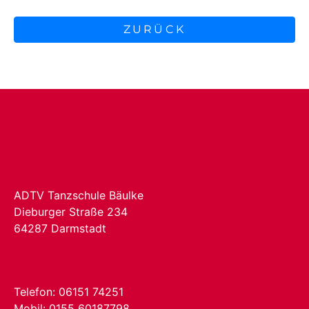
ZURÜCK
ADTV Tanzschule Bäulke
Dieburger Straße 234
64287 Darmstadt
Telefon: 06151 74251
Mobil: 0155 60187798