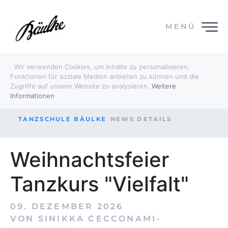
MENÜ
Wir verwenden Cookies, um Inhalte zu personalisieren,
Funktionen für soziale Medien anbieten zu können und die
Zugriffe auf unsere Website zu analysieren.
Weitere
Informationen
TANZSCHULE BÄULKE
NEWS DETAILS
Weihnachtsfeier
Tanzkurs "Vielfalt"
09. DEZEMBER 2026
VON SINIKKA CECCONAMI-